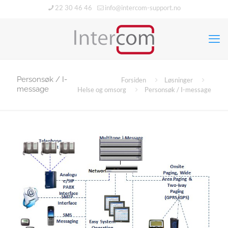
22 30 46 46
info@intercom-support.no
Personsøk / I-
Forsiden
Løsninger
message
Helse og omsorg
Personsøk / I-message