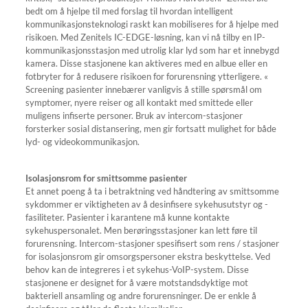
bedt om å hjelpe til med forslag til hvordan intelligent
kommunikasjonsteknologi raskt kan mobiliseres for å hjelpe med
risikoen. Med Zenitels IC-EDGE-løsning, kan vi nå tilby en IP-
kommunikasjonsstasjon med utrolig klar lyd som har et innebygd
kamera. Disse stasjonene kan aktiveres med en albue eller en
fotbryter for å redusere risikoen for forurensning ytterligere. «
Screening pasienter innebærer vanligvis å stille spørsmål om
symptomer, nyere reiser og all kontakt med smittede eller
muligens infiserte personer. Bruk av intercom-stasjoner
forsterker sosial distansering, men gir fortsatt mulighet for både
lyd- og videokommunikasjon.
Isolasjonsrom for smittsomme pasienter
Et annet poeng å ta i betraktning ved håndtering av smittsomme
sykdommer er viktigheten av å desinfisere sykehusutstyr og -
fasiliteter. Pasienter i karantene må kunne kontakte
sykehuspersonalet. Men berøringsstasjoner kan lett føre til
forurensning. Intercom-stasjoner spesifisert som rens / stasjoner
for isolasjonsrom gir omsorgspersoner ekstra beskyttelse. Ved
behov kan de integreres i et sykehus-VoIP-system. Disse
stasjonene er designet for å være motstandsdyktige mot
bakteriell ansamling og andre forurensninger. De er enkle å