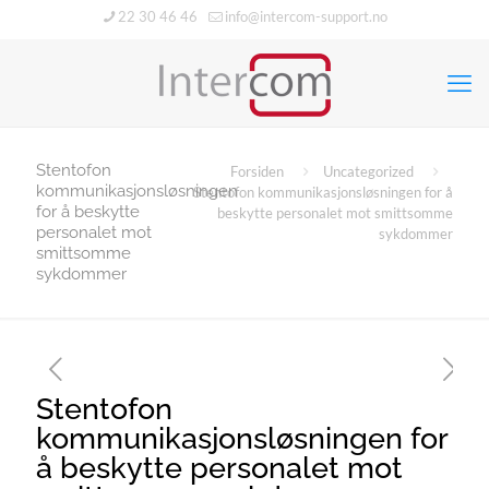
22 30 46 46
info@intercom-support.no
Stentofon
Forsiden
Uncategorized
kommunikasjonsløsningen
Stentofon kommunikasjonsløsningen for å
for å beskytte
beskytte personalet mot smittsomme
personalet mot
sykdommer
smittsomme
sykdommer
Stentofon
kommunikasjonsløsningen for
å beskytte personalet mot