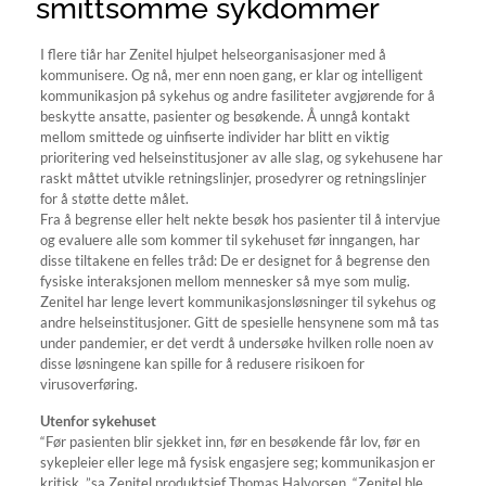
smittsomme sykdommer
I flere tiår har Zenitel hjulpet helseorganisasjoner med å
kommunisere. Og nå, mer enn noen gang, er klar og intelligent
kommunikasjon på sykehus og andre fasiliteter avgjørende for å
beskytte ansatte, pasienter og besøkende. Å unngå kontakt
mellom smittede og uinfiserte individer har blitt en viktig
prioritering ved helseinstitusjoner av alle slag, og sykehusene har
raskt måttet utvikle retningslinjer, prosedyrer og retningslinjer
for å støtte dette målet.
Fra å begrense eller helt nekte besøk hos pasienter til å intervjue
og evaluere alle som kommer til sykehuset før inngangen, har
disse tiltakene en felles tråd: De er designet for å begrense den
fysiske interaksjonen mellom mennesker så mye som mulig.
Zenitel har lenge levert kommunikasjonsløsninger til sykehus og
andre helseinstitusjoner. Gitt de spesielle hensynene som må tas
under pandemier, er det verdt å undersøke hvilken rolle noen av
disse løsningene kan spille for å redusere risikoen for
virusoverføring.
Utenfor sykehuset
“Før pasienten blir sjekket inn, før en besøkende får lov, før en
sykepleier eller lege må fysisk engasjere seg; kommunikasjon er
kritisk, ”sa Zenitel produktsjef Thomas Halvorsen. “Zenitel ble