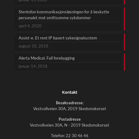
Stentofon kommunikasjonsløsningen for å beskytte
personalet mot smittsomme sykdommer
april 4, 2020
Assist-e. Et rent IP basert sykesignalsystem
august 10, 2018
Alerta Medical. Fall forebygging
januar 14, 2018
Kontakt
Besøksadresse:
Vestvollveien 30A, 2019 Skedsmokorset
Postadresse
Vestvollveien 30A, N - 2019 Skedsmokorset
Telefon:
22 30 46 46