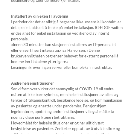
desinfisere og tåler de fleste kjemikalier.
Installert av din egen IT
avdeling
I perioder der det er viktig å begrense ikke-essensiell kontakt, er
det spesielt aktuelt å tenke på enkel installasjon. IC-EDGE-suiten
er designet for enkel installasjon og vedlikehold av internt
personale.
«Innen 30 minutter kan stasjonen installeres av IT-personalet
eller en sertifisert integrator,» sa Halvorsen. «Denne
brukervennligheten begrenser behovet for eksternt personell å
komme inn i lokalene ytterligere.»
Løsningen krever ingen server eller kompleks infrastruktur.
Andre helseinstitusjoner
Ser vi fremover virker det sannsynlig at COVID-19 vil endre
måten at ikke bare sykehus, men helseinstitusjoner av alle slag
tenker på tilgangskontroll, besøkende ledelse, og kommunikasjon
av pasienter og ansatte under pandemier. Pensjonshjem,
legekontorer, apotek og andre institusjoner vil også måtte ta
noen av disse punktene i betraktning.
Hovedmålet for helseinstitusjoner er og har alltid vært
beskyttelse av pasienter. Zenitel er opptatt av å utvikle sikre og