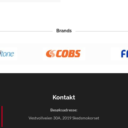
Brands
Kontakt
Besøksadresse:
Vestvollveien 30A, 2019 Skedsmokorset