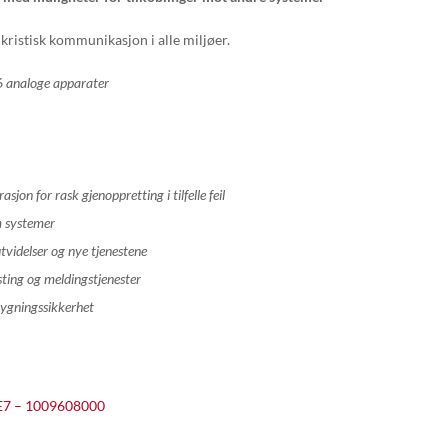
kristisk kommunikasjon i alle miljøer.
6 analoge apparater
jon for rask gjenoppretting i tilfelle feil
m
system
er
tvidelser og
nye tjenestene
sting
og
meldingstjenester
ygningssikkerhet
E7 – 1009608000