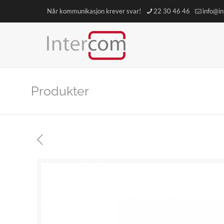
Når kommunikasjon krever svar!
22 30 46 46
info@i
Produkter