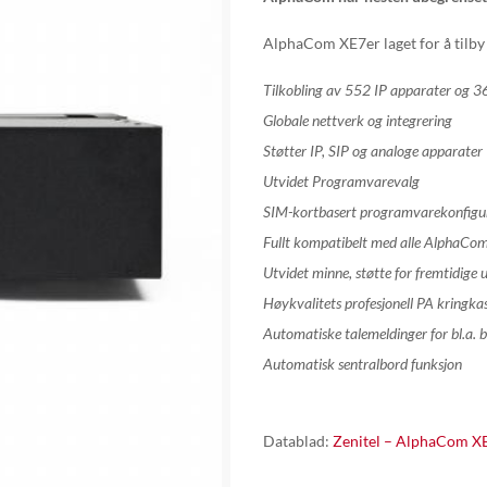
AlphaCom XE7er laget for å tilby 
Tilkobling av 552 IP apparater og 3
Globale nettverk
og integrering
Støtter IP, SIP og analoge apparater
Utvidet
Programvarevalg
SIM-kortbasert
programvarekonfiguras
Fullt
kompatibelt med alle
AlphaCo
Utvidet
minne,
støtte for
fremtidige u
Høykvalitets profesjonell
PA
kringka
Automatiske t
alemeldinger for
bl.a.
b
Automatisk sentralbord funksjon
Datablad:
Zenitel – AlphaCom X