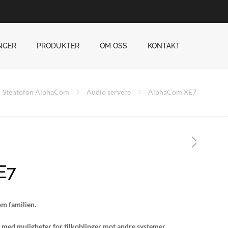
NGER
PRODUKTER
OM OSS
KONTAKT
Stentofon AlphaCom
Audio servere
AlphaCom XE7
E7
om familien.
med muligheter for tilkoblinger mot andre systemer