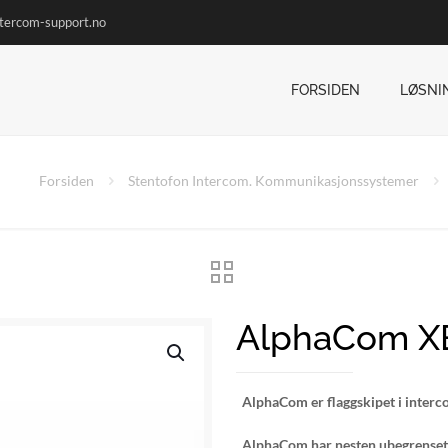
ntercom-support.no
FORSIDEN
LØSNI
Forsiden
Stentofon Intercom. Kommunikasjonssystemer
AlphaCom X
AlphaCom er flaggskipet i interc
AlphaCom har nesten ubegrenset 