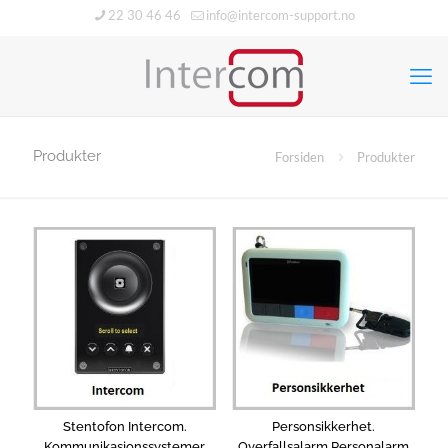
22 30 46 46
info@intercom-support.no
Produkter
Forsiden
Produkter
Stentofon Intercom.
Personsikkerhet.
Kommunikasjonssystemer
Overfallsalarm Personalarm