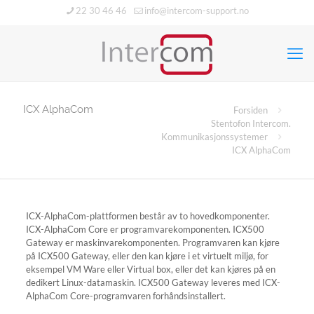
22 30 46 46
info@intercom-support.no
ICX AlphaCom
Forsiden
Stentofon Intercom.
Kommunikasjonssystemer
ICX AlphaCom
ICX-AlphaCom-plattformen består av to hovedkomponenter.
ICX-AlphaCom Core er programvarekomponenten.
ICX500
Gateway er maskinvarekomponenten.
Programvaren kan kjøre
på ICX500 Gateway, eller den kan kjøre i et virtuelt miljø, for
eksempel VM Ware eller Virtual box, eller det kan kjøres på en
dedikert Linux-datamaskin.
ICX500 Gateway leveres med ICX-
AlphaCom Core-programvaren forhåndsinstallert.