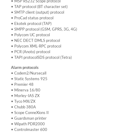
• MSP RS232 Scope protocol
• TAP protocol (BT character set)
• SMTP client (output) protocol
• ProCad status protocol
• Ekotek protocol (TAP)
• SMPP protocol (GSM, GPRS, 3G, 4G)
• Polycom UC protocol
• NEC DECT DMLS protocol
• Polycom XML-RPC protocol
• PCR (Anoto) protocol
• TAPI protocolSDS protocol (Tetra)
Alarm protocols
• Codem2/Nursecall
• Static Systems 925
• Premier 48
• Minerva 16/80
• Morley-IAS ZX
• Tyco MX/ZX
• Chubb 380A
• Scope ConneXions II
• Guardsman printer
• Wipath PDR2000
• Controlmaster 600