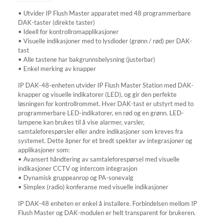
• Utvider IP Flush Master apparatet med 48 programmerbare
DAK-taster (direkte taster)
• Ideell for kontrollromapplikasjoner
• Visuelle indikasjoner med to lysdioder (grønn / rød) per DAK-
tast
• Alle tastene har bakgrunnsbelysning (justerbar)
• Enkel merking av knapper
IP DAK-48-enheten utvider IP Flush Master Station med DAK-
knapper og visuelle indikatorer (LED), og gir den perfekte
løsningen for kontrollrommet. Hver DAK-tast er utstyrt med to
programmerbare LED-indikatorer, en rød og en grønn. LED-
lampene kan brukes til å vise alarmer, varsler,
samtaleforespørsler eller andre indikasjoner som kreves fra
systemet. Dette åpner for et bredt spekter av integrasjoner og
applikasjoner som:
• Avansert håndtering av samtaleforespørsel med visuelle
indikasjoner CCTV og intercom integrasjon
• Dynamisk gruppeanrop og PA-sonevalg
• Simplex (radio) konferanse med visuelle indikasjoner
IP DAK-48 enheten er enkel å installere. Forbindelsen mellom IP
Flush Master og DAK-modulen er helt transparent for brukeren.