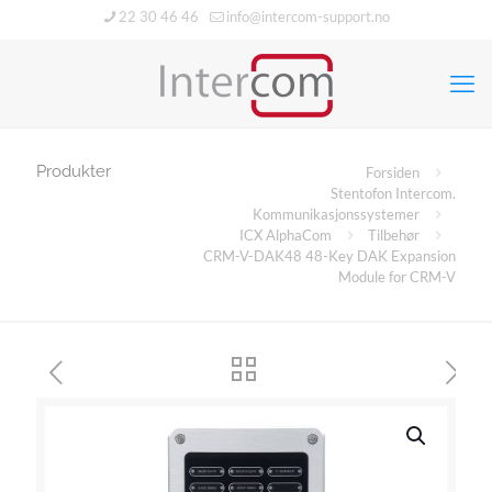
22 30 46 46
info@intercom-support.no
Produkter
Forsiden
Stentofon Intercom.
Kommunikasjonssystemer
ICX AlphaCom
Tilbehør
CRM-V-DAK48 48-Key DAK Expansion
Module for CRM-V