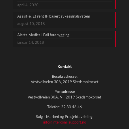
april 4, 2020
Assist-e. Et rent IP basert sykesignalsystem
august 10, 2018
Alerta Medical. Fall forebygging
januar 14, 2018
Kontakt
Besøksadresse:
Vestvollveien 30A, 2019 Skedsmokorset
Postadresse
Vestvollveien 30A, N - 2019 Skedsmokorset
Telefon:
22 30 46 46
Salg - Marked og Prosjektavdeling:
info@intercom-support.no