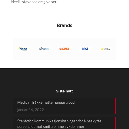
Ideell i støyende omgivelser
Brands
Siste nytt
Medical Tråkkematter januartilbud
januar 16, 2022
Stentofon kommunikasjonsløsningen for å beskytte
personalet mot smittsomme sykdommer