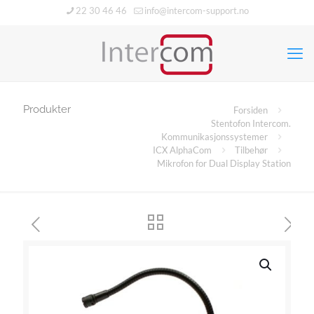
22 30 46 46
info@intercom-support.no
Produkter
Forsiden
Stentofon Intercom.
Kommunikasjonssystemer
ICX AlphaCom
Tilbehør
Mikrofon for Dual Display Station