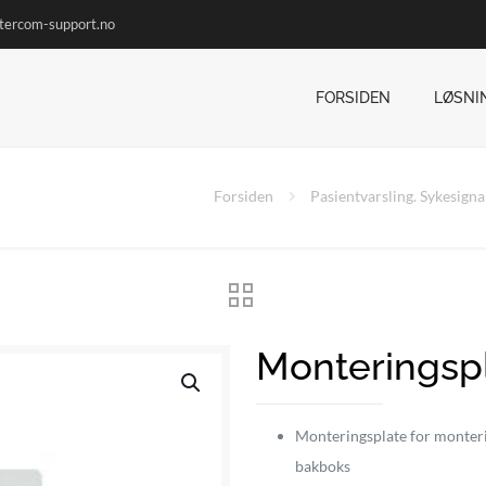
ntercom-support.no
FORSIDEN
LØSNI
Forsiden
Pasientvarsling. Sykesigna
Monteringsp
Monteringsplate for monterin
bakboks