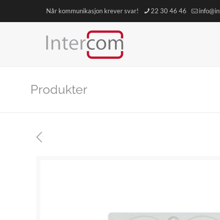
Når kommunikasjon krever svar!
22 30 46 46
info@i
Produkter