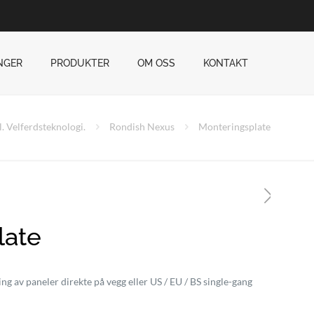
NGER
PRODUKTER
OM OSS
KONTAKT
l. Velferdsteknologi.
Rondish Nexus
Monteringsplate
late
g av paneler direkte på vegg eller US / EU / BS single-gang