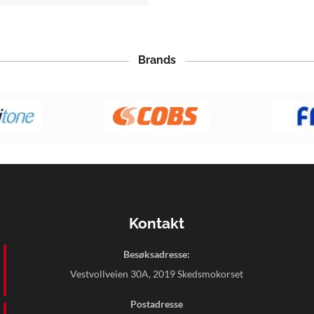
Brands
Kontakt
Besøksadresse:
Vestvollveien 30A, 2019 Skedsmokorset
Postadresse