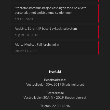
Stentofon kommunikasjonsløsningen for å beskytte
personalet mot smittsomme sykdommer
april 4, 2020
Assist-e. Et rent IP basert sykesignalsystem
august 10, 2018
Alerta Medical. Fall forebygging
januar 14, 2018
Kontakt
Besøksadresse:
Vestvollveien 30A, 2019 Skedsmokorset
Postadresse
Vestvollveien 30A, N - 2019 Skedsmokorset
Telefon:
22 30 46 46