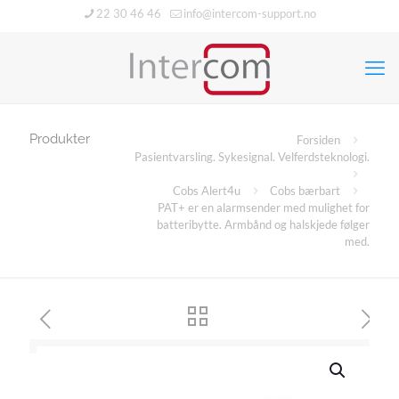
22 30 46 46
info@intercom-support.no
Produkter
Forsiden
Pasientvarsling. Sykesignal. Velferdsteknologi.
Cobs Alert4u
Cobs bærbart
PAT+ er en alarmsender med mulighet for
batteribytte. Armbånd og halskjede følger
med.