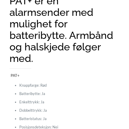
PAT+ er en
alarmsender med
mulighet for
batteribytte. Armbånd
og halskjede følger
med.
PAT+
Knappfarge: Rød
Batteribytte: Ja
Enkelttrykk: Ja
Dobbelttrykk: Ja
Batteristatus: Ja
Posisjonsdeteksjon: Nei