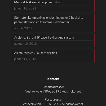
Medical Tråkkematter januartilbud
januar 16, 2022
Stentofon kommunikasjonsløsningen for å beskytte
personalet mot smittsomme sykdommer
april 4, 2020
Assist-e. Et rent IP basert sykesignalsystem
august 10, 2018
Alerta Medical. Fall forebygging
januar 14, 2018
Kontakt
Besøksadresse:
Vestvollveien 30A, 2019 Skedsmokorset
Postadresse
Vestvollveien 30A, N - 2019 Skedsmokorset