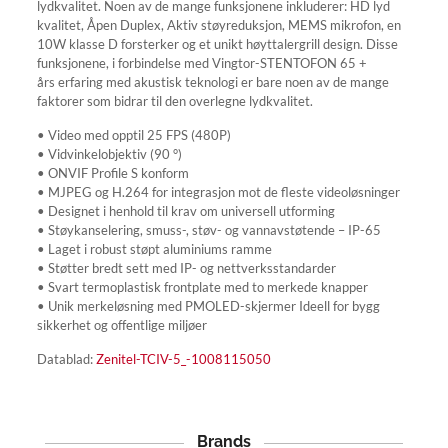
lydkvalitet. Noen av de mange funksjonene inkluderer: HD lyd
kvalitet, Åpen Duplex, Aktiv støyreduksjon, MEMS mikrofon, en
10W klasse D forsterker og et unikt høyttalergrill design. Disse
funksjonene, i forbindelse med Vingtor-STENTOFON 65 +
års erfaring med akustisk teknologi er bare noen av de mange
faktorer som bidrar til den overlegne lydkvalitet.
• Video med opptil 25 FPS (480P)
• Vidvinkelobjektiv (90 °)
• ONVIF Profile S konform
• MJPEG og H.264 for integrasjon mot de fleste videoløsninger
• Designet i henhold til krav om universell utforming
• Støykanselering, smuss-, støv- og vannavstøtende – IP-65
• Laget i robust støpt aluminiums ramme
• Støtter bredt sett med IP- og nettverksstandarder
• Svart termoplastisk frontplate med to merkede knapper
• Unik merkeløsning med PMOLED-skjermer Ideell for bygg
sikkerhet og offentlige miljøer
Datablad:
Zenitel-TCIV-5_-1008115050
Brands