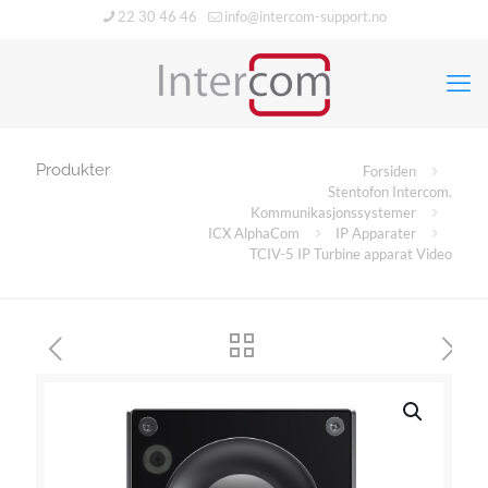
22 30 46 46
info@intercom-support.no
Produkter
Forsiden
Stentofon Intercom.
Kommunikasjonssystemer
ICX AlphaCom
IP Apparater
TCIV-5 IP Turbine apparat Video