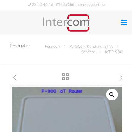
22 30 46 46
info@intercom-support.no
Produkter
Forsiden
PageCom Kollegavarsling
Sendere
IoT P-900